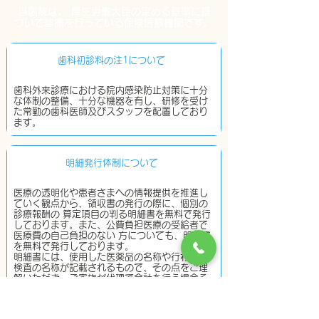
当医院は、 厚生労働大臣の定める基準に基
づいて診療を行っている保険医療機関です。
歯科初診料の注1について
歯科外来診療における院内感染防止対策に十分
な体制の整備、十分な機器を有し、研修を受け
た常勤の歯科医師及びスタッフを配置しており
ます。
明細発行体制について
医療の透明化や患者さまへの情報提供を推進し
ていく観点から、領収書の発行の際に、個別の
診療報酬の 算定項目の判る明細書を無料で発行
しております。また、公費負担医療の受給者で
医療費の自己負担のない 方についても、明細書
を無料で発行しております。
明細書には、使用した医薬品の名称や行われた
検査の名称が記載されるもので、その点をご理
解いただき、ご家族が代理で会計を行う場合そ
の代理の方への発行を含めて、明細書の発行を
希望されない方は、会計窓口にてその旨お申し
出ください。