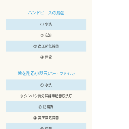
ハンドピースの滅菌
① 水洗
➁ 注油
③ 高圧蒸気滅菌
④ 保管
歯を削る小器具
(バー・ファイル)
① 水洗
➁ タンパク質分解酵素超音波洗浄
③ 防錆剤
④ 高圧蒸気滅菌
⑤ 保管