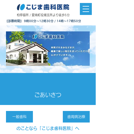
​柏停留所 / 愛南町役場支所より徒歩5分
【診療時間】 9時00分～12時30分 / 14時～17時50分
ごあいさつ
一般歯科​
歯周病治療
のことなら「こじま歯科医院」へ