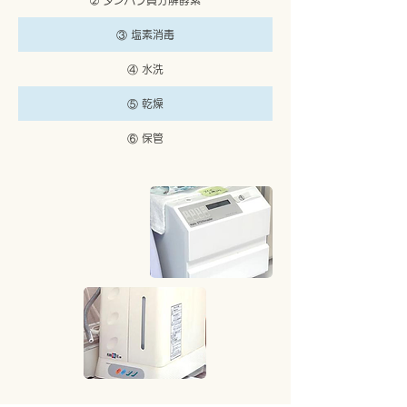
➁ タンパク質分解酵素
③ 塩素消毒
④ 水洗
⑤ 乾燥
⑥ 保管