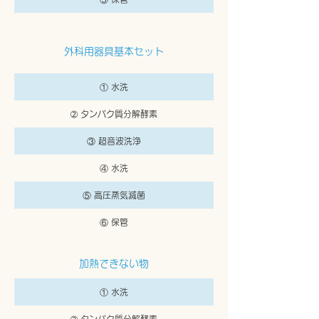
外科用器具基本セット
① 水洗
➁ タンパク質分解酵素
③ 超音波洗浄
④ 水洗
⑤ 高圧蒸気滅菌
⑥ 保管
加熱できない物
① 水洗